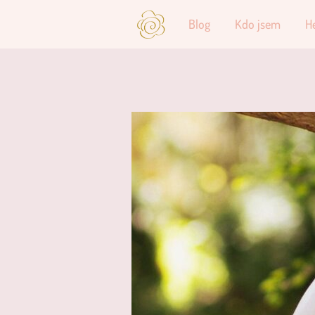
Blog
Kdo jsem
H