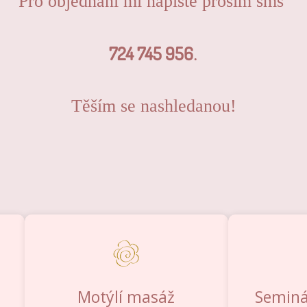
Pro objednání mi napište prosím sms
724 745 956
.
Těším se nashledanou!
Motýlí masáž
Seminá