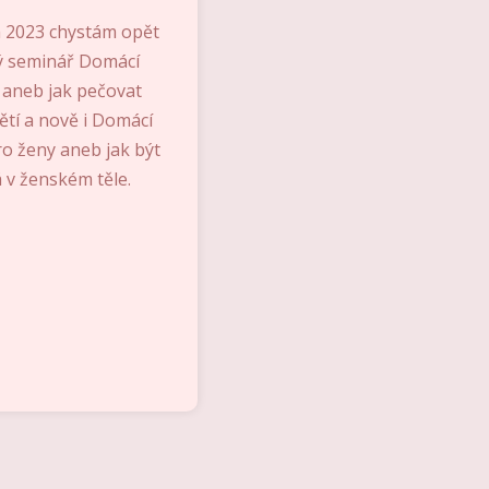
 2023 chystám opět
ý seminář Domácí
a aneb jak pečovat
ětí a nově i Domácí
ro ženy aneb jak být
 v ženském těle.