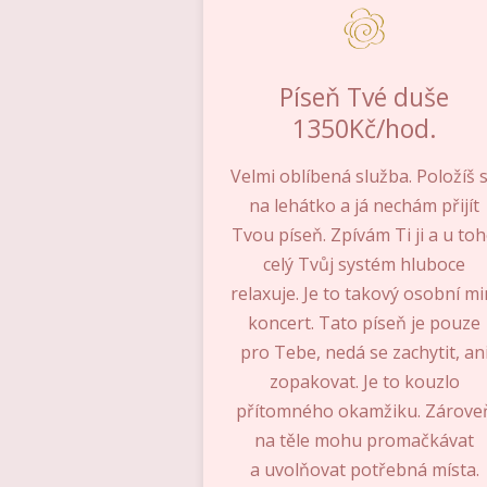
Píseň Tvé duše
1350Kč/hod.
Velmi oblíbená služba. Položíš 
na lehátko a já nechám přijít
Tvou píseň. Zpívám Ti ji a u to
celý Tvůj systém hluboce
relaxuje. Je to takový osobní mi
koncert. Tato píseň je pouze
pro Tebe, nedá se zachytit, an
zopakovat. Je to kouzlo
přítomného okamžiku. Zárove
na těle mohu promačkávat
a uvolňovat potřebná místa.