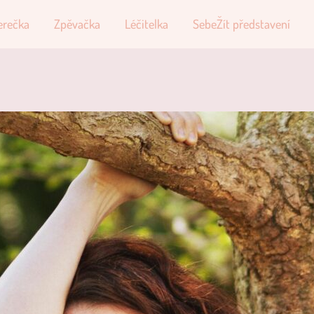
erečka
Zpěvačka
Léčitelka
SebeŽít představení