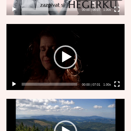
00:00
|
06:07
1.00x
Video
přehrávač
00:00
|
07:01
1.00x
Video
přehrávač