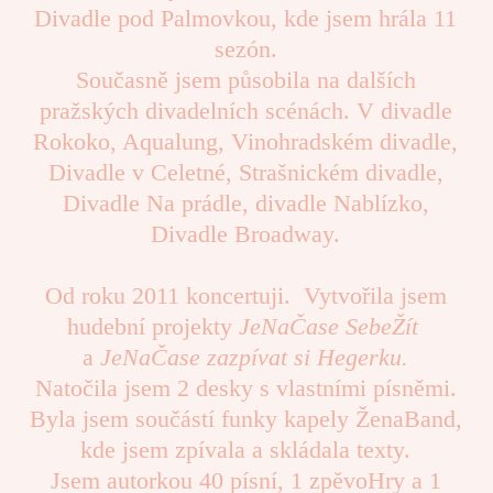
Divadle pod Palmovkou, kde jsem hrála 11
sezón.
Současně jsem působila na dalších
pražských divadelních scénách. V divadle
Rokoko, Aqualung, Vinohradském divadle,
Divadle v Celetné, Strašnickém divadle,
Divadle Na prádle, divadle Nablízko,
Divadle Broadway.
Od roku 2011 koncertuji. Vytvořila jsem
hudební projekty
JeNaČase SebeŽít
a
JeNaČase zazpívat si Hegerku.
Natočila jsem 2 desky s vlastními písněmi.
Byla jsem součástí funky kapely ŽenaBand,
kde jsem zpívala a skládala texty.
Jsem autorkou 40 písní, 1 zpěvoHry a 1