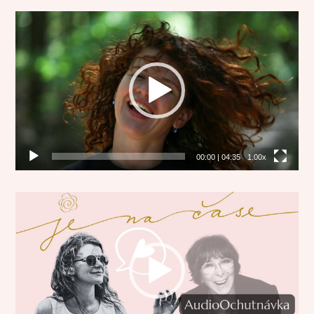
Video
přehrávač
00:00
|
04:35
1.00x
Video
přehrávač