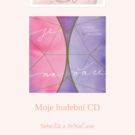
Moje hudební CD
SebeŽít a JeNaČase