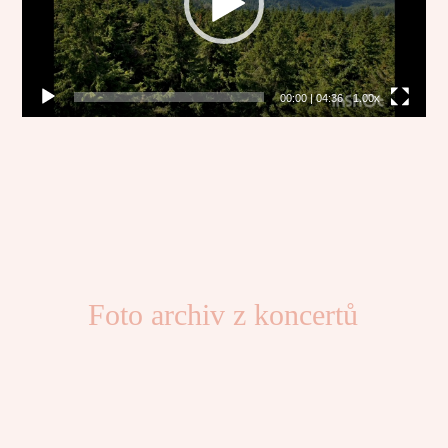
00:00
|
04:36
1.00x
Foto archiv z koncertů