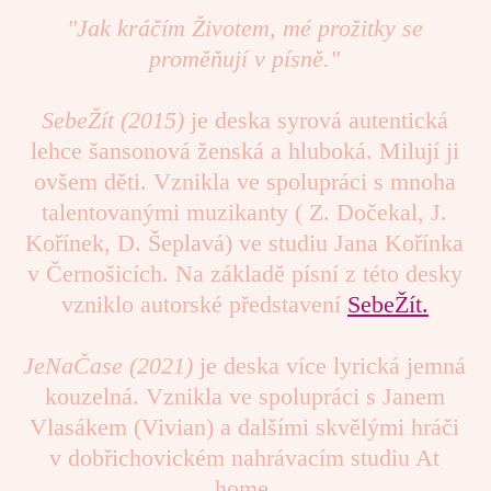
"Jak kráčím Životem, mé prožitky se
proměňují v písně."
SebeŽít (2015)
je deska syrová autentická
lehce šansonová ženská a hluboká. Milují ji
ovšem děti. Vznikla ve spolupráci s mnoha
talentovanými muzikanty ( Z. Dočekal, J.
Kořínek, D. Šeplavá) ve studiu Jana Kořínka
v Černošicích. Na základě písní z této desky
vzniklo autorské představení
SebeŽít.
JeNaČase (2021)
je deska více lyrická jemná
kouzelná. Vznikla ve spolupráci s Janem
Vlasákem (Vivian) a dalšími skvělými hráči
v dobřichovickém nahrávacím studiu At
home.