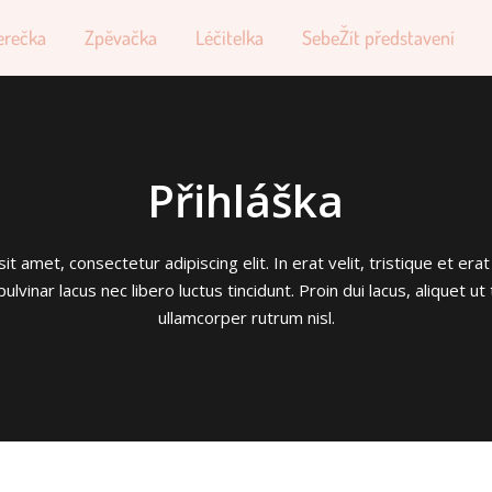
erečka
Zpěvačka
Léčitelka
SebeŽít představení
Přihláška
 amet, consectetur adipiscing elit. In erat velit, tristique et erat
pulvinar lacus nec libero luctus tincidunt. Proin dui lacus, aliquet ut 
ullamcorper rutrum nisl.