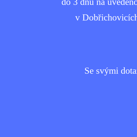
do 3 dnů na uvedeno
v Dobřichovicích
Se svými dota