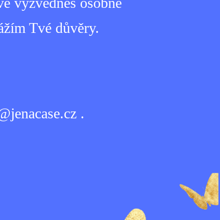
uvě vyzvedneš osobně
vážím Tvé důvěry.
@jenacase.cz .