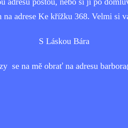
u adresu poštou, nebo si ji po doml
 na adrese Ke křížku 368. Velmi si 
S Láskou Bára
zy se na mě obrať na adresu barbora